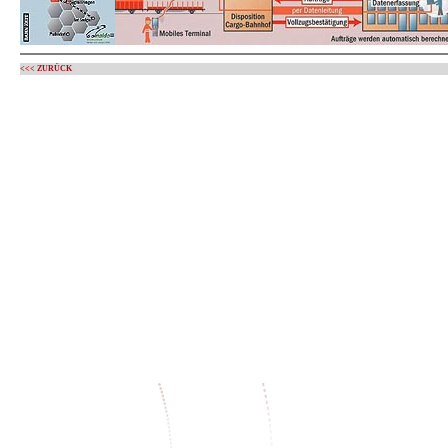
<<< ZURÜCK